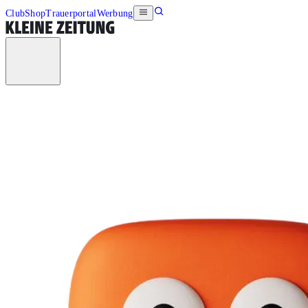
Club
Shop
Trauerportal
Werbung