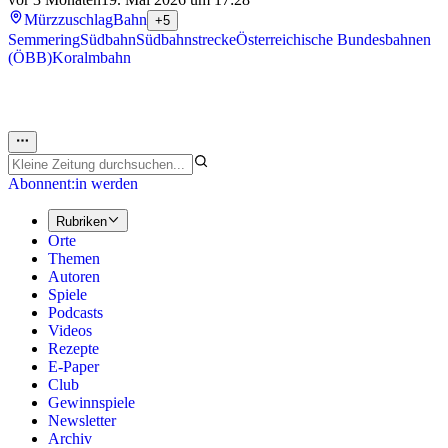
Mürzzuschlag
Bahn
+5
Semmering
Südbahn
Südbahnstrecke
Österreichische Bundesbahnen
(ÖBB)
Koralmbahn
Abonnent:in werden
Rubriken
Orte
Themen
Autoren
Spiele
Podcasts
Videos
Rezepte
E-Paper
Club
Gewinnspiele
Newsletter
Archiv