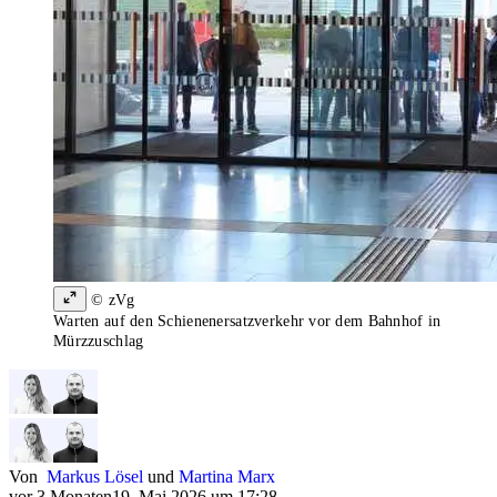
© zVg
Warten auf den Schienenersatzverkehr vor dem Bahnhof in
Mürzzuschlag
Von
Markus Lösel
und
Martina Marx
vor 3 Monaten
19. Mai 2026 um 17:28