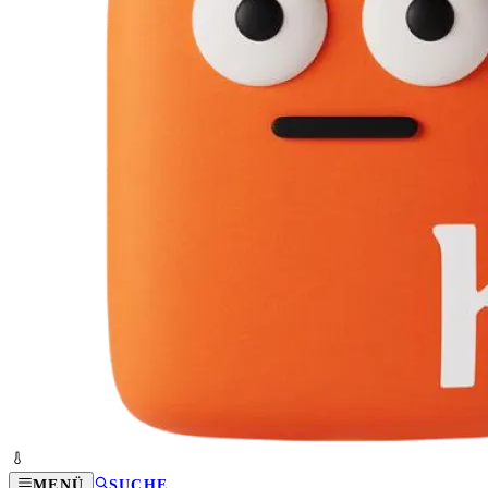
MENÜ
SUCHE