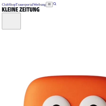
Club
Shop
Trauerportal
Werbung