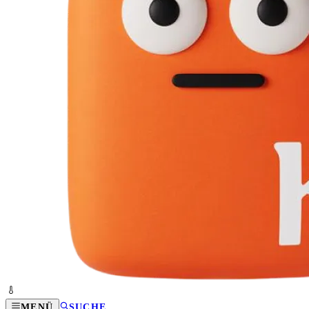
MENÜ
SUCHE