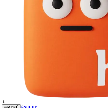
MENÜ
SUCHE