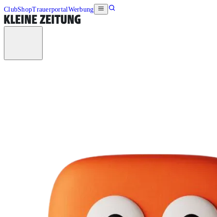
Club
Shop
Trauerportal
Werbung