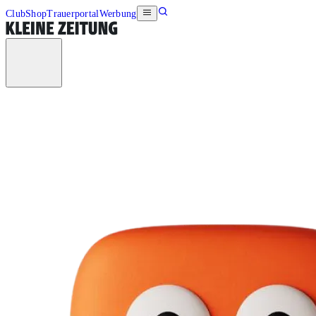
Club
Shop
Trauerportal
Werbung