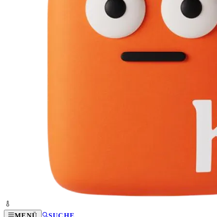
MENÜ
SUCHE