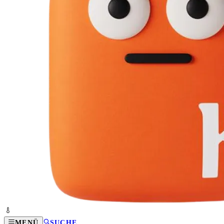
MENÜ
SUCHE