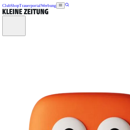
Club
Shop
Trauerportal
Werbung