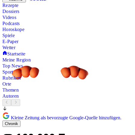
Rezepte
Dossiers
Videos
Podcasts
Horoskope
Spiele
E-Paper
Wetter
Startseite
Meine Region
Top News
Sport
Rubriken
Orte
Themen
Autoren
Kleine Zeitung als bevorzugte Google-Quelle hinzufügen.
Chronik