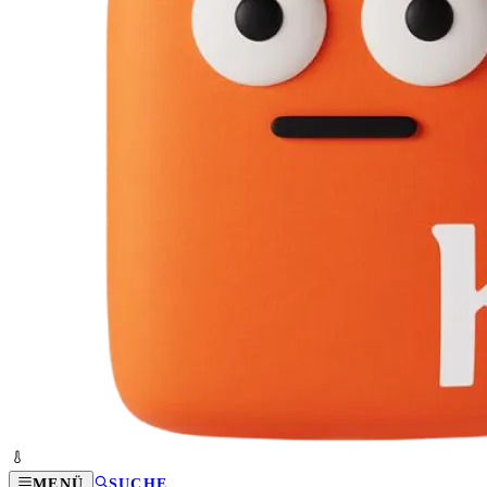
MENÜ
SUCHE