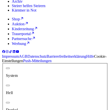
Archiv
Steirer helfen Steirern
Kärntner in Not
Shop
Auktion
Kinderzeitung
Trauerportal
Partnersuche
Werbung
Impressum
AGB
Datenschutz
Barrierefreiheitserklärung
Hilfe
Cookie-
Einstellungen
Push-Mitteilungen
System
Hell
Dunkel