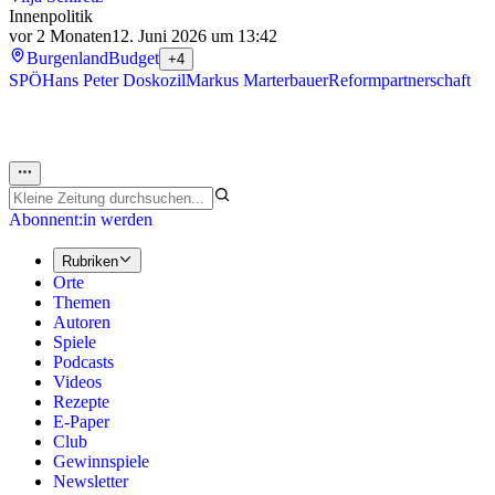
Innenpolitik
vor 2 Monaten
12. Juni 2026 um 13:42
Burgenland
Budget
+4
SPÖ
Hans Peter Doskozil
Markus Marterbauer
Reformpartnerschaft
Abonnent:in werden
Rubriken
Orte
Themen
Autoren
Spiele
Podcasts
Videos
Rezepte
E-Paper
Club
Gewinnspiele
Newsletter