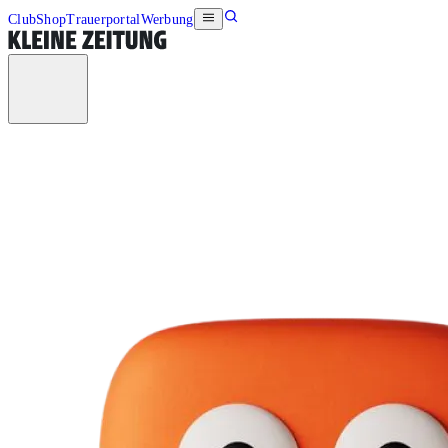
Club
Shop
Trauerportal
Werbung