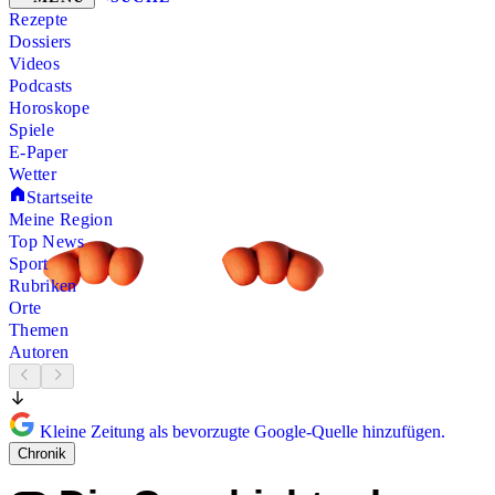
Rezepte
Dossiers
Videos
Podcasts
Horoskope
Spiele
E-Paper
Wetter
Startseite
Meine Region
Top News
Sport
Rubriken
Orte
Themen
Autoren
Kleine Zeitung als bevorzugte Google-Quelle hinzufügen.
Chronik