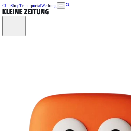
Club
Shop
Trauerportal
Werbung