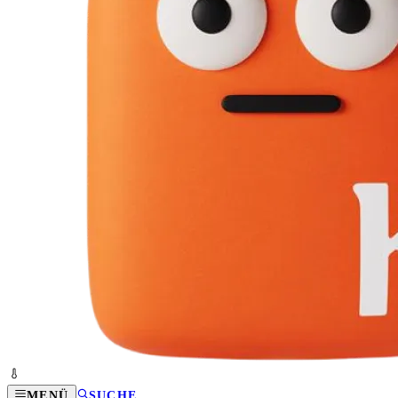
MENÜ
SUCHE