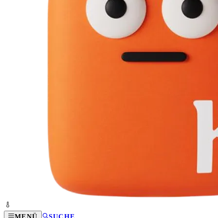
MENÜ
SUCHE