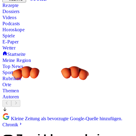
Rezepte
Dossiers
Videos
Podcasts
Horoskope
Spiele
E-Paper
Wetter
Startseite
Meine Region
Top News
Sport
Rubriken
Orte
Themen
Autoren
Kleine Zeitung als bevorzugte Google-Quelle hinzufügen.
Chronik