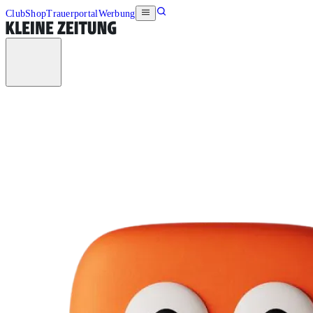
Club
Shop
Trauerportal
Werbung