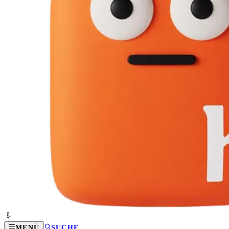
MENÜ
SUCHE