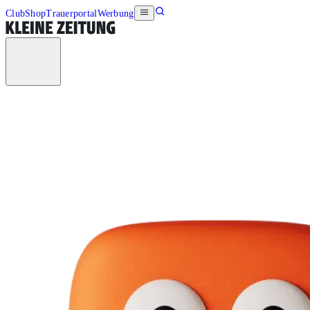
Club
Shop
Trauerportal
Werbung