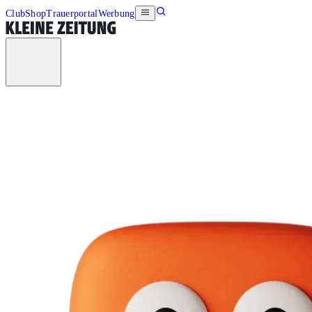
Club
Shop
Trauerportal
Werbung