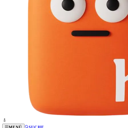
MENÜ
SUCHE