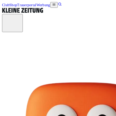
Club
Shop
Trauerportal
Werbung