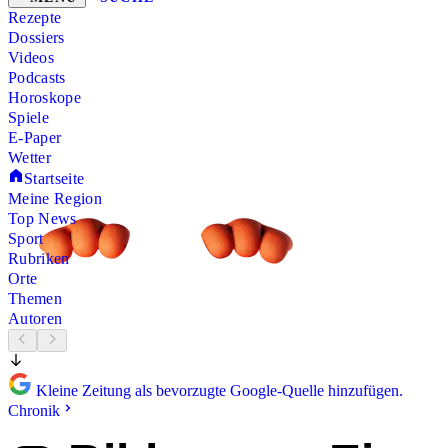
Rezepte
Dossiers
Videos
Podcasts
Horoskope
Spiele
E-Paper
Wetter
Startseite
Meine Region
Top News
Sport
Rubriken
Orte
Themen
Autoren
Kleine Zeitung als bevorzugte Google-Quelle hinzufügen.
Chronik