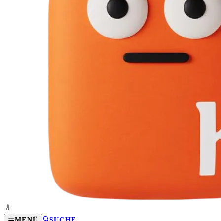
MENÜ
SUCHE