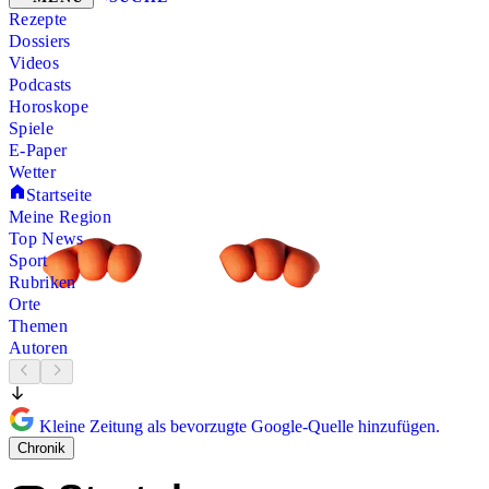
Rezepte
Dossiers
Videos
Podcasts
Horoskope
Spiele
E-Paper
Wetter
Startseite
Meine Region
Top News
Sport
Rubriken
Orte
Themen
Autoren
Kleine Zeitung als bevorzugte Google-Quelle hinzufügen.
Chronik