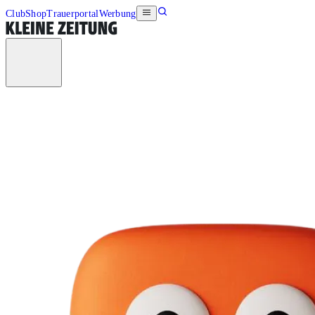
Club
Shop
Trauerportal
Werbung