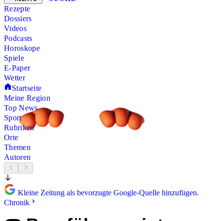
Rezepte
Dossiers
Videos
Podcasts
Horoskope
Spiele
E-Paper
Wetter
Startseite
Meine Region
Top News
Sport
Rubriken
Orte
Themen
Autoren
Kleine Zeitung als bevorzugte Google-Quelle hinzufügen.
Chronik