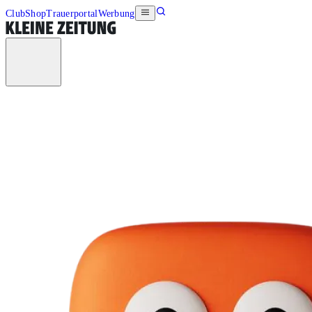
Club
Shop
Trauerportal
Werbung