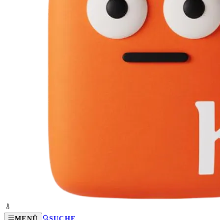
MENÜ
SUCHE