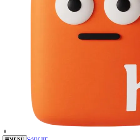
MENÜ
SUCHE