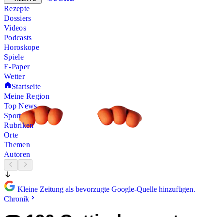
Rezepte
Dossiers
Videos
Podcasts
Horoskope
Spiele
E-Paper
Wetter
Startseite
Meine Region
Top News
Sport
Rubriken
Orte
Themen
Autoren
Kleine Zeitung als bevorzugte Google-Quelle hinzufügen.
Chronik