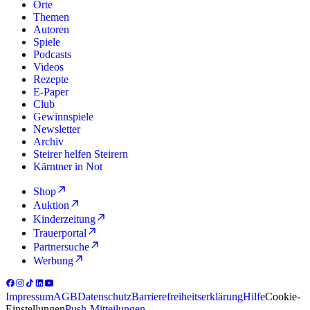
Orte
Themen
Autoren
Spiele
Podcasts
Videos
Rezepte
E-Paper
Club
Gewinnspiele
Newsletter
Archiv
Steirer helfen Steirern
Kärntner in Not
Shop
Auktion
Kinderzeitung
Trauerportal
Partnersuche
Werbung
Impressum
AGB
Datenschutz
Barrierefreiheitserklärung
Hilfe
Cookie-
Einstellungen
Push-Mitteilungen