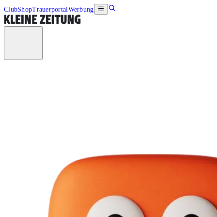
Club
Shop
Trauerportal
Werbung