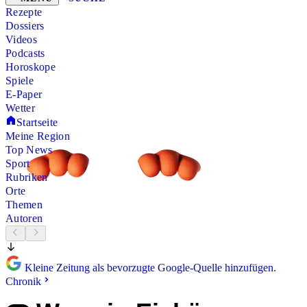
Rezepte
Dossiers
Videos
Podcasts
Horoskope
Spiele
E-Paper
Wetter
Startseite
Meine Region
Top News
Sport
Rubriken
Orte
Themen
Autoren
Kleine Zeitung als bevorzugte Google-Quelle hinzufügen.
Chronik