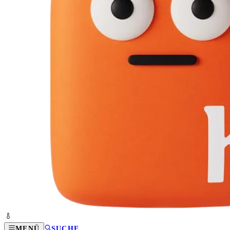
MENÜ
SUCHE