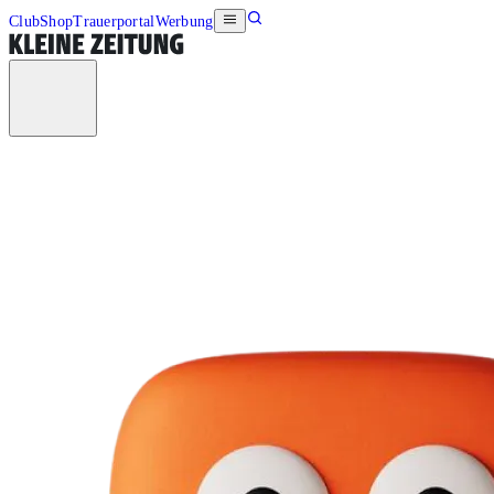
Club
Shop
Trauerportal
Werbung