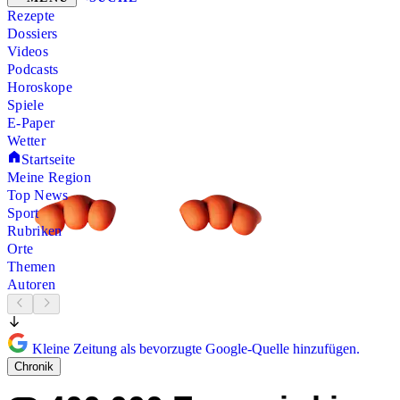
Rezepte
Dossiers
Videos
Podcasts
Horoskope
Spiele
E-Paper
Wetter
Startseite
Meine Region
Top News
Sport
Rubriken
Orte
Themen
Autoren
Kleine Zeitung als bevorzugte Google-Quelle hinzufügen.
Chronik