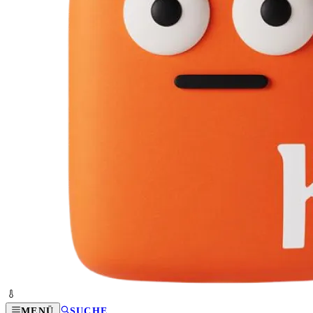
MENÜ
SUCHE