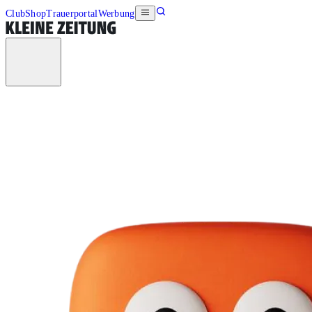
Club
Shop
Trauerportal
Werbung