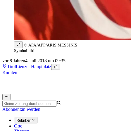
© APA/AFP/ARIS MESSINIS
Symbolbild
vor 8 Jahren
4. Juli 2018 um 09:35
Tirol
Lienzer Hauptplatz
+1
Kärnten
Abonnent:in werden
Rubriken
Orte