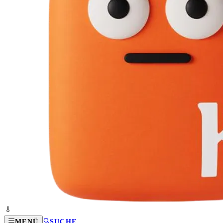
MENÜ
SUCHE