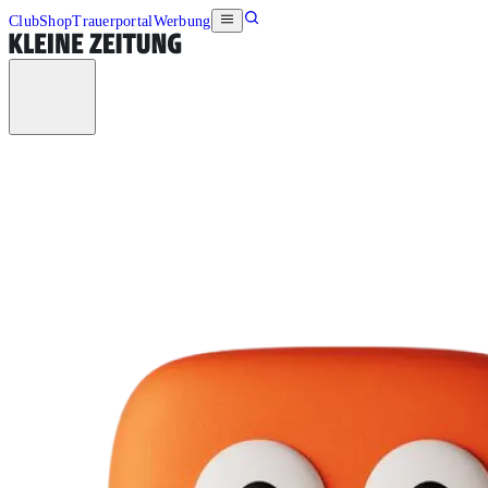
Club
Shop
Trauerportal
Werbung