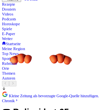
Rezepte
Dossiers
Videos
Podcasts
Horoskope
Spiele
E-Paper
Wetter
Startseite
Meine Region
Top News
Sport
Rubriken
Orte
Themen
Autoren
Kleine Zeitung als bevorzugte Google-Quelle hinzufügen.
Chronik