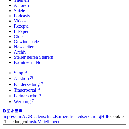
Themen
Autoren
Spiele
Podcasts
Videos
Rezepte
E-Paper
Club
Gewinnspiele
Newsletter
Archiv
Steirer helfen Steirern
Kärntner in Not
Shop
Auktion
Kinderzeitung
Trauerportal
Partnersuche
Werbung
Impressum
AGB
Datenschutz
Barrierefreiheitserklärung
Hilfe
Cookie-
Einstellungen
Push-Mitteilungen