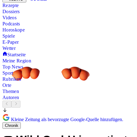
Rezepte
Dossiers
Videos
Podcasts
Horoskope
Spiele
E-Paper
Wetter
Startseite
Meine Region
Top News
Sport
Rubriken
Orte
Themen
Autoren
Kleine Zeitung als bevorzugte Google-Quelle hinzufügen.
Chronik