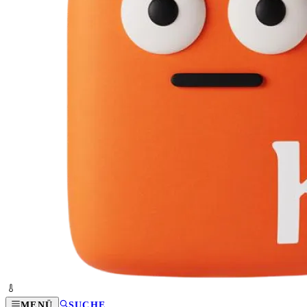
MENÜ
SUCHE