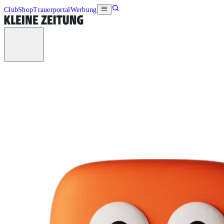
Club
Shop
Trauerportal
Werbung