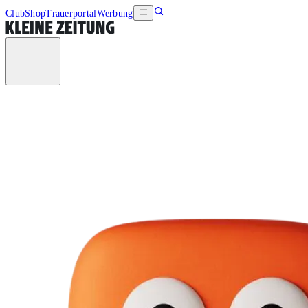
Club
Shop
Trauerportal
Werbung