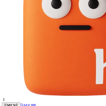
MENÜ
SUCHE