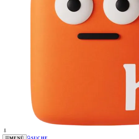
MENÜ
SUCHE