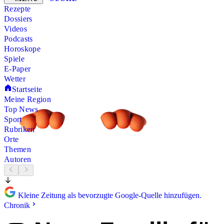
Rezepte
Dossiers
Videos
Podcasts
Horoskope
Spiele
E-Paper
Wetter
Startseite
Meine Region
Top News
Sport
Rubriken
Orte
Themen
Autoren
Kleine Zeitung als bevorzugte Google-Quelle hinzufügen.
Chronik