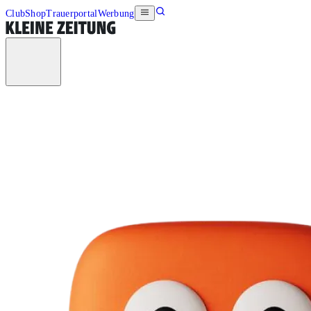
Club
Shop
Trauerportal
Werbung