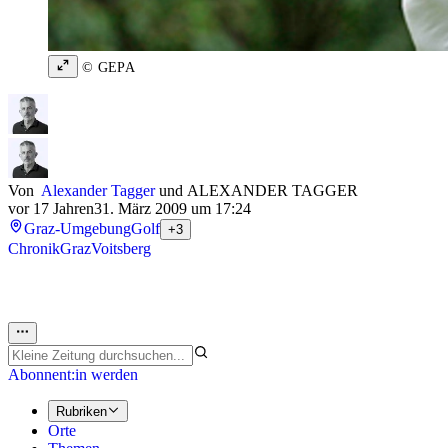
© GEPA
Von
Alexander Tagger
und
ALEXANDER TAGGER
vor 17 Jahren
31. März 2009 um 17:24
Graz-Umgebung
Golf
+3
Chronik
Graz
Voitsberg
Abonnent:in werden
Rubriken
Orte