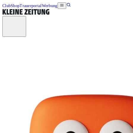
Club
Shop
Trauerportal
Werbung