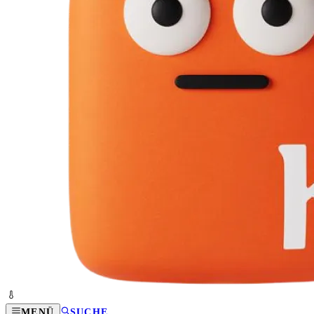
MENÜ
SUCHE