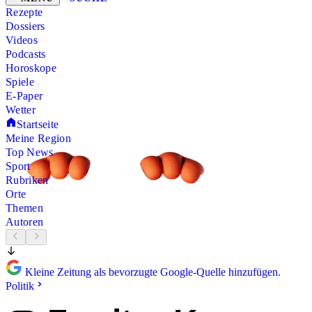
Rezepte
Dossiers
Videos
Podcasts
Horoskope
Spiele
E-Paper
Wetter
Startseite
Meine Region
Top News
Sport
Rubriken
Orte
Themen
Autoren
Kleine Zeitung als bevorzugte Google-Quelle hinzufügen.
Politik