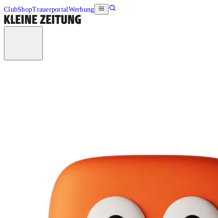
Club
Shop
Trauerportal
Werbung