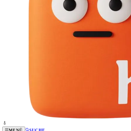
MENÜ
SUCHE