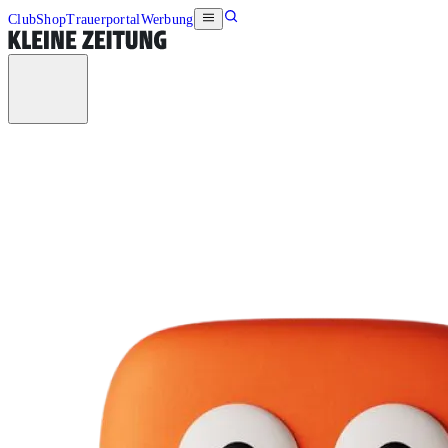
Club
Shop
Trauerportal
Werbung