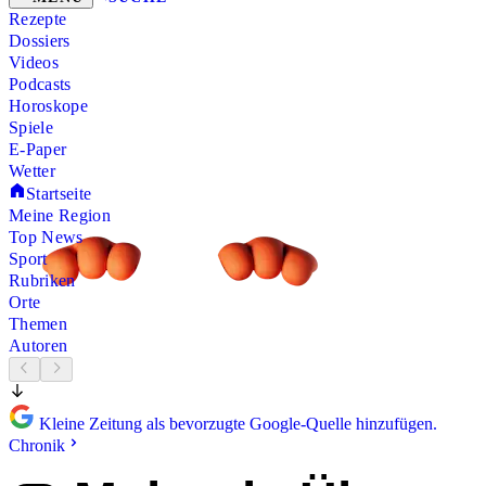
Rezepte
Dossiers
Videos
Podcasts
Horoskope
Spiele
E-Paper
Wetter
Startseite
Meine Region
Top News
Sport
Rubriken
Orte
Themen
Autoren
Kleine Zeitung als bevorzugte Google-Quelle hinzufügen.
Chronik