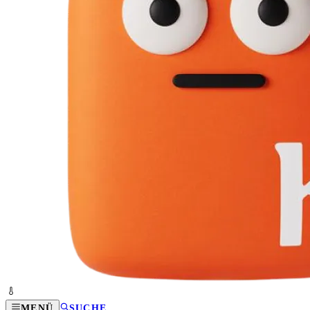
MENÜ
SUCHE