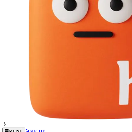
MENÜ
SUCHE