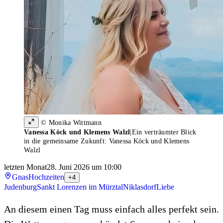
© Monika Wittmann
Vanessa Köck und Klemens Walzl
|
Ein verträumter Blick
in die gemeinsame Zukunft: Vanessa Köck und Klemens
Walzl
letzten Monat
28. Juni 2026 um 10:00
Gnas
Hochzeiten
+4
Judenburg
Sankt Lorenzen im Mürztal
Niklasdorf
Liebe
An diesem einen Tag muss einfach alles perfekt sein.