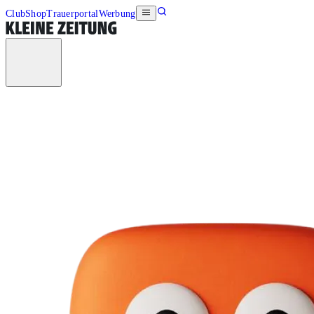
Club
Shop
Trauerportal
Werbung