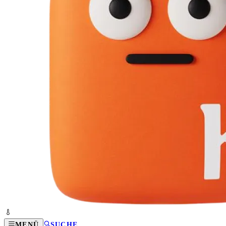
MENÜ
SUCHE