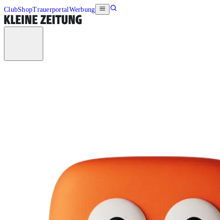
Club
Shop
Trauerportal
Werbung