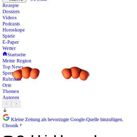
Rezepte
Dossiers
Videos
Podcasts
Horoskope
Spiele
E-Paper
Wetter
Startseite
Meine Region
Top News
Sport
Rubriken
Orte
Themen
Autoren
Kleine Zeitung als bevorzugte Google-Quelle hinzufügen.
Chronik