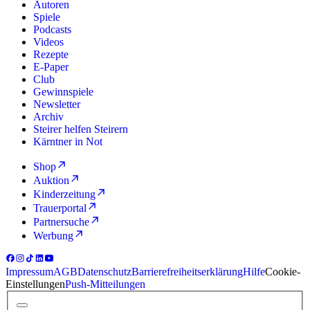
Autoren
Spiele
Podcasts
Videos
Rezepte
E-Paper
Club
Gewinnspiele
Newsletter
Archiv
Steirer helfen Steirern
Kärntner in Not
Shop
Auktion
Kinderzeitung
Trauerportal
Partnersuche
Werbung
Impressum
AGB
Datenschutz
Barrierefreiheitserklärung
Hilfe
Cookie-
Einstellungen
Push-Mitteilungen