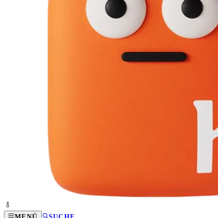
MENÜ
SUCHE