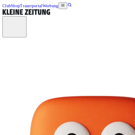
Club
Shop
Trauerportal
Werbung