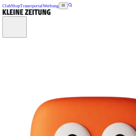
Club
Shop
Trauerportal
Werbung