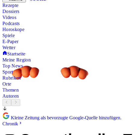
Rezepte
Dossiers
Videos
Podcasts
Horoskope
Spiele
E-Paper
Wetter
Startseite
Meine Region
Top News
Sport
Rubriken
Orte
Themen
Autoren
Kleine Zeitung als bevorzugte Google-Quelle hinzufügen.
Chronik