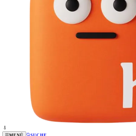
MENÜ
SUCHE