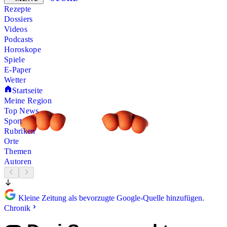
Rezepte
Dossiers
Videos
Podcasts
Horoskope
Spiele
E-Paper
Wetter
Startseite
Meine Region
Top News
Sport
Rubriken
Orte
Themen
Autoren
Kleine Zeitung als bevorzugte Google-Quelle hinzufügen.
Chronik