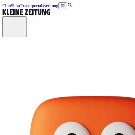
Club
Shop
Trauerportal
Werbung