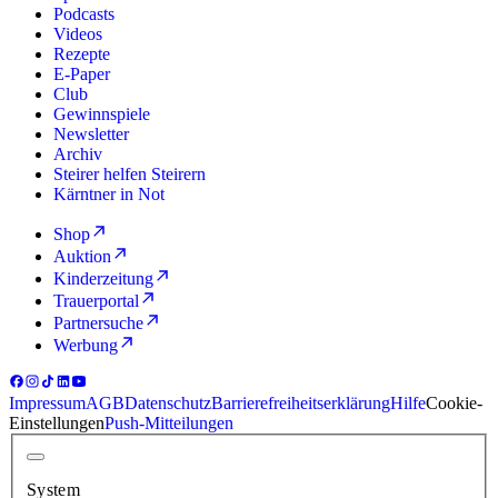
Podcasts
Videos
Rezepte
E-Paper
Club
Gewinnspiele
Newsletter
Archiv
Steirer helfen Steirern
Kärntner in Not
Shop
Auktion
Kinderzeitung
Trauerportal
Partnersuche
Werbung
Impressum
AGB
Datenschutz
Barrierefreiheitserklärung
Hilfe
Cookie-
Einstellungen
Push-Mitteilungen
System