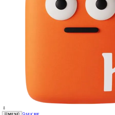
MENÜ
SUCHE