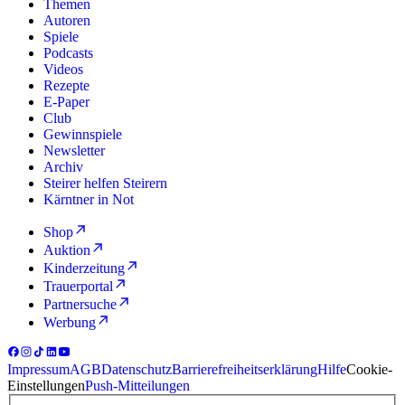
Themen
Autoren
Spiele
Podcasts
Videos
Rezepte
E-Paper
Club
Gewinnspiele
Newsletter
Archiv
Steirer helfen Steirern
Kärntner in Not
Shop
Auktion
Kinderzeitung
Trauerportal
Partnersuche
Werbung
Impressum
AGB
Datenschutz
Barrierefreiheitserklärung
Hilfe
Cookie-
Einstellungen
Push-Mitteilungen