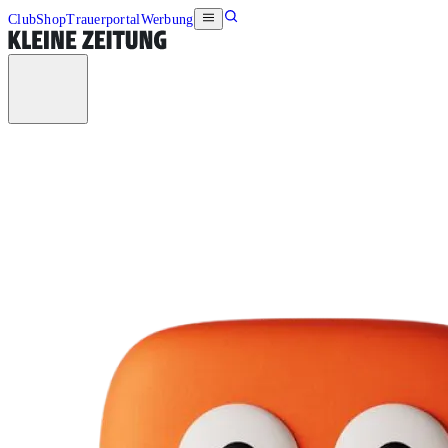
Club
Shop
Trauerportal
Werbung