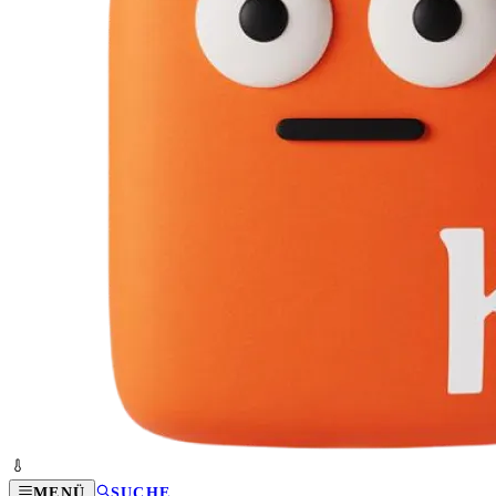
MENÜ
SUCHE