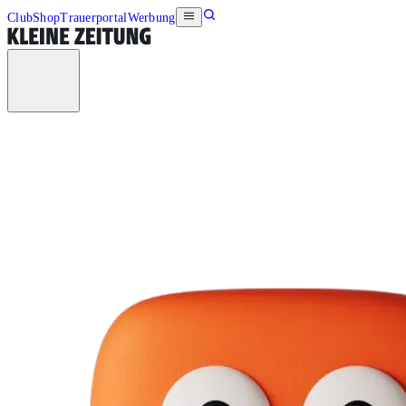
Club
Shop
Trauerportal
Werbung