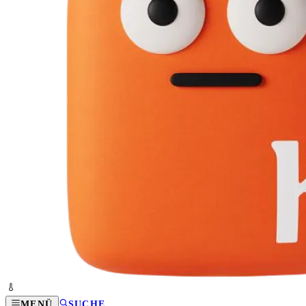
MENÜ
SUCHE