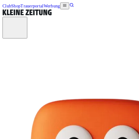
Club
Shop
Trauerportal
Werbung