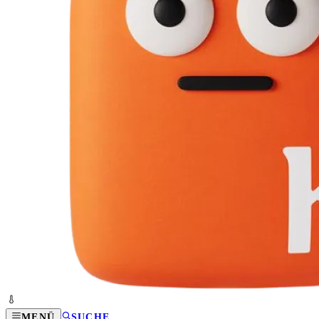
MENÜ
SUCHE