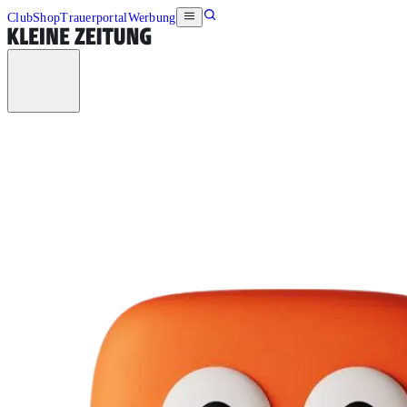
Club
Shop
Trauerportal
Werbung