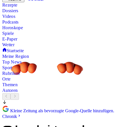
Rezepte
Dossiers
Videos
Podcasts
Horoskope
Spiele
E-Paper
Wetter
Startseite
Meine Region
Top News
Sport
Rubriken
Orte
Themen
Autoren
Kleine Zeitung als bevorzugte Google-Quelle hinzufügen.
Chronik