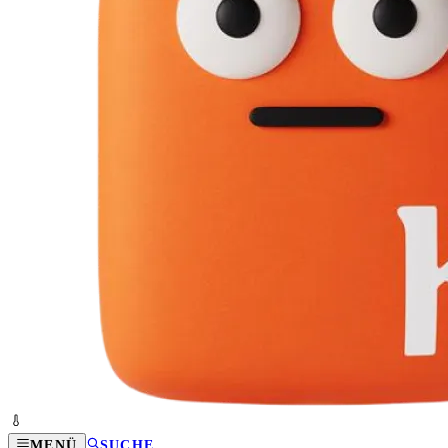
MENÜ
SUCHE