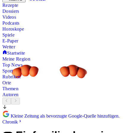
Rezepte
Dossiers
Videos
Podcasts
Horoskope
Spiele
E-Paper
Wetter
Startseite
Meine Region
Top News
Sport
Rubriken
Orte
Themen
Autoren
Kleine Zeitung als bevorzugte Google-Quelle hinzufügen.
Chronik