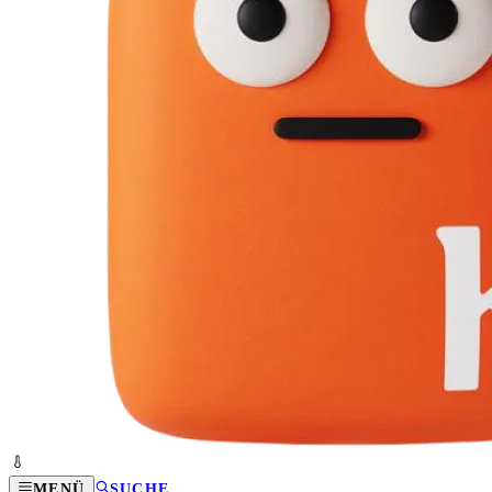
MENÜ
SUCHE