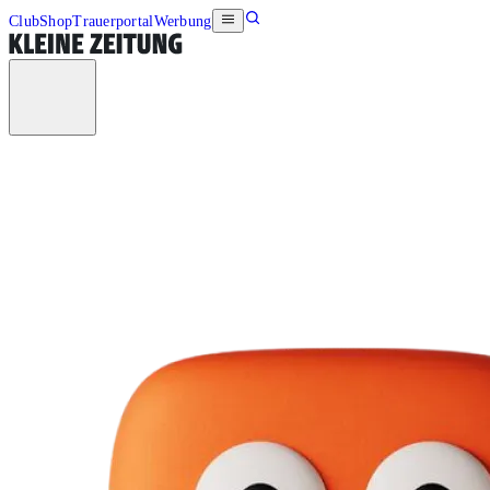
Club
Shop
Trauerportal
Werbung