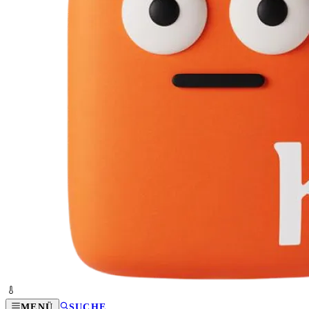
MENÜ
SUCHE