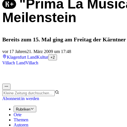
"Prima La Music
Meilenstein
Bereits zum 15. Mal ging am Freitag der Kärntne
vor 17 Jahren
21. März 2009 um 17:48
Klagenfurt Land
Kultur
+2
Villach Land
Villach
Abonnent:in werden
Rubriken
Orte
Themen
Autoren