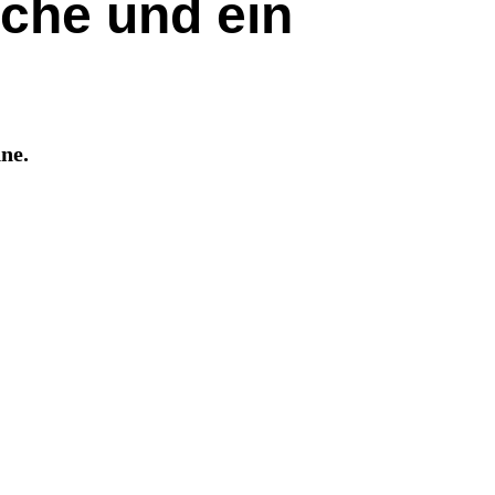
che und ein
ne.