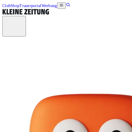
Club
Shop
Trauerportal
Werbung