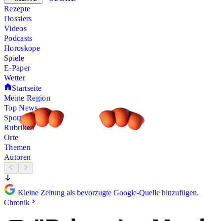
Rezepte
Dossiers
Videos
Podcasts
Horoskope
Spiele
E-Paper
Wetter
Startseite
Meine Region
Top News
Sport
Rubriken
Orte
Themen
Autoren
Kleine Zeitung als bevorzugte Google-Quelle hinzufügen.
Chronik