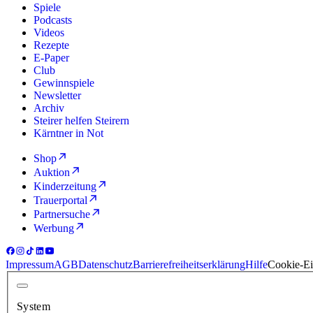
Spiele
Podcasts
Videos
Rezepte
E-Paper
Club
Gewinnspiele
Newsletter
Archiv
Steirer helfen Steirern
Kärntner in Not
Shop
Auktion
Kinderzeitung
Trauerportal
Partnersuche
Werbung
Impressum
AGB
Datenschutz
Barrierefreiheitserklärung
Hilfe
Cookie-Ei
System