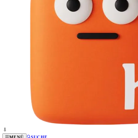
MENÜ
SUCHE