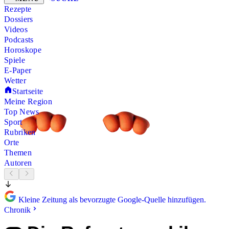
Rezepte
Dossiers
Videos
Podcasts
Horoskope
Spiele
E-Paper
Wetter
Startseite
Meine Region
Top News
Sport
Rubriken
Orte
Themen
Autoren
Kleine Zeitung als bevorzugte Google-Quelle hinzufügen.
Chronik