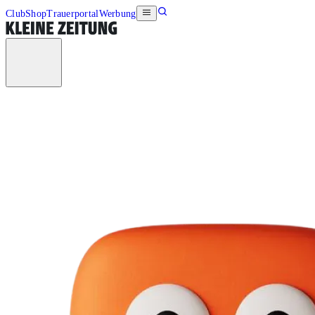
Club
Shop
Trauerportal
Werbung