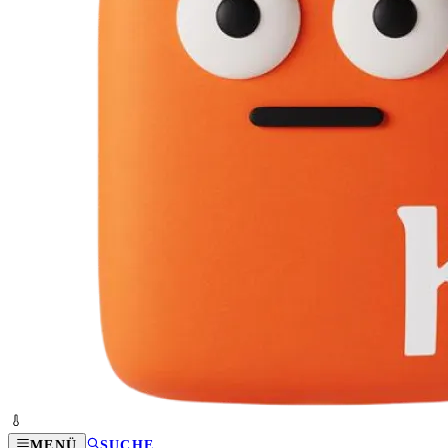
MENÜ
SUCHE