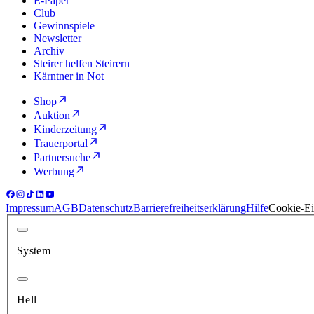
E-Paper
Club
Gewinnspiele
Newsletter
Archiv
Steirer helfen Steirern
Kärntner in Not
Shop
Auktion
Kinderzeitung
Trauerportal
Partnersuche
Werbung
Impressum
AGB
Datenschutz
Barrierefreiheitserklärung
Hilfe
Cookie-Ei
System
Hell