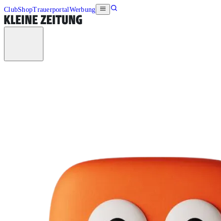
Club
Shop
Trauerportal
Werbung