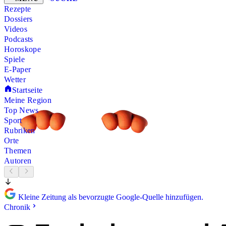
Rezepte
Dossiers
Videos
Podcasts
Horoskope
Spiele
E-Paper
Wetter
Startseite
Meine Region
Top News
Sport
Rubriken
Orte
Themen
Autoren
Kleine Zeitung als bevorzugte Google-Quelle hinzufügen.
Chronik