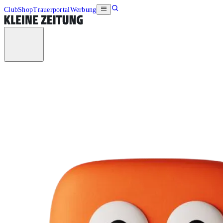
Club
Shop
Trauerportal
Werbung