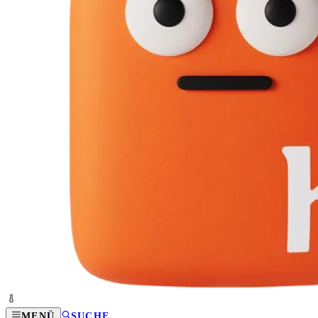
MENÜ
SUCHE