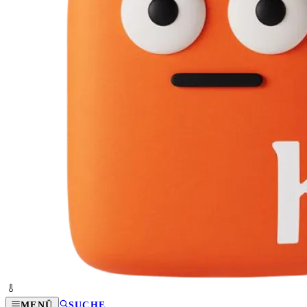
MENÜ
SUCHE