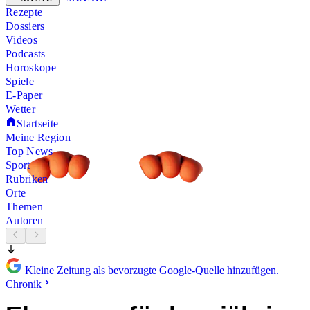
Rezepte
Dossiers
Videos
Podcasts
Horoskope
Spiele
E-Paper
Wetter
Startseite
Meine Region
Top News
Sport
Rubriken
Orte
Themen
Autoren
Kleine Zeitung als bevorzugte Google-Quelle hinzufügen.
Chronik