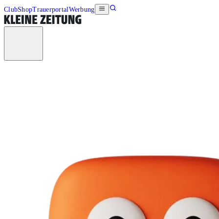
Club
Shop
Trauerportal
Werbung