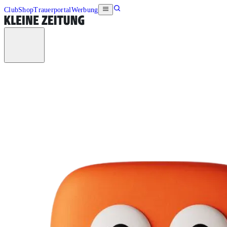
Club
Shop
Trauerportal
Werbung