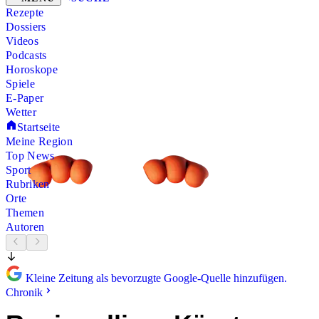
Rezepte
Dossiers
Videos
Podcasts
Horoskope
Spiele
E-Paper
Wetter
Startseite
Meine Region
Top News
Sport
Rubriken
Orte
Themen
Autoren
Kleine Zeitung als bevorzugte Google-Quelle hinzufügen.
Chronik