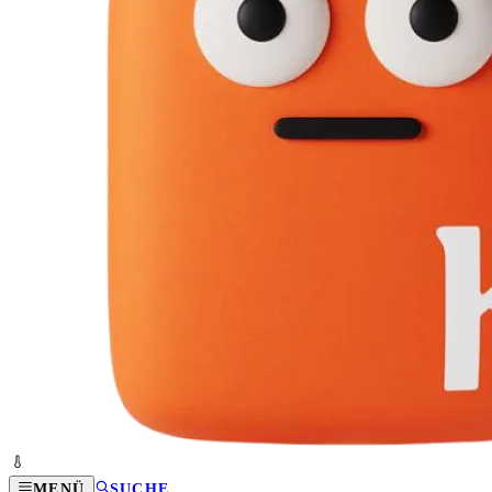
MENÜ
SUCHE