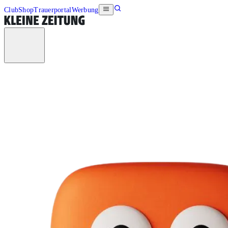
Club
Shop
Trauerportal
Werbung