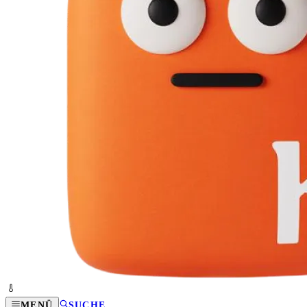
MENÜ
SUCHE