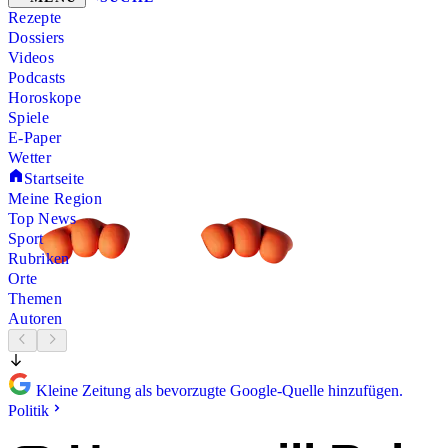
Rezepte
Dossiers
Videos
Podcasts
Horoskope
Spiele
E-Paper
Wetter
Startseite
Meine Region
Top News
Sport
Rubriken
Orte
Themen
Autoren
Kleine Zeitung als bevorzugte Google-Quelle hinzufügen.
Politik