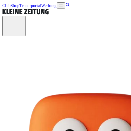
Club
Shop
Trauerportal
Werbung