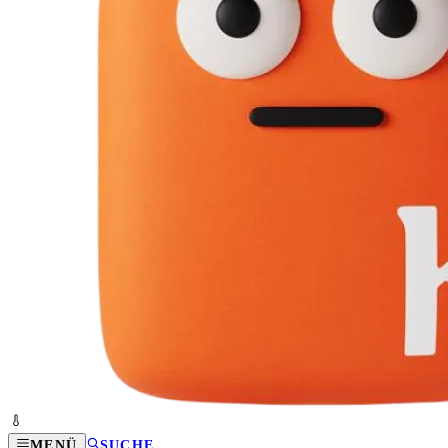
MENÜ
SUCHE