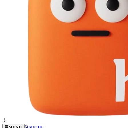
MENÜ
SUCHE