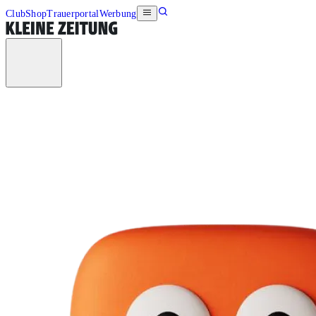
Club
Shop
Trauerportal
Werbung