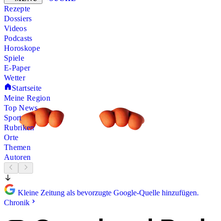
Rezepte
Dossiers
Videos
Podcasts
Horoskope
Spiele
E-Paper
Wetter
Startseite
Meine Region
Top News
Sport
Rubriken
Orte
Themen
Autoren
Kleine Zeitung als bevorzugte Google-Quelle hinzufügen.
Chronik