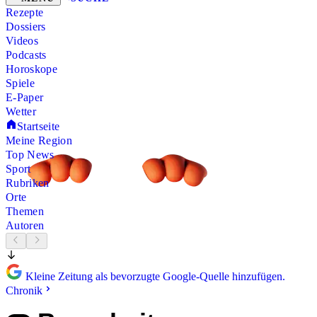
Rezepte
Dossiers
Videos
Podcasts
Horoskope
Spiele
E-Paper
Wetter
Startseite
Meine Region
Top News
Sport
Rubriken
Orte
Themen
Autoren
Kleine Zeitung als bevorzugte Google-Quelle hinzufügen.
Chronik