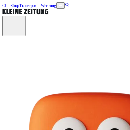
Club
Shop
Trauerportal
Werbung