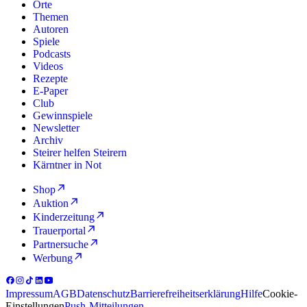
Orte
Themen
Autoren
Spiele
Podcasts
Videos
Rezepte
E-Paper
Club
Gewinnspiele
Newsletter
Archiv
Steirer helfen Steirern
Kärntner in Not
Shop
Auktion
Kinderzeitung
Trauerportal
Partnersuche
Werbung
Impressum
AGB
Datenschutz
Barrierefreiheitserklärung
Hilfe
Cookie-
Einstellungen
Push-Mitteilungen