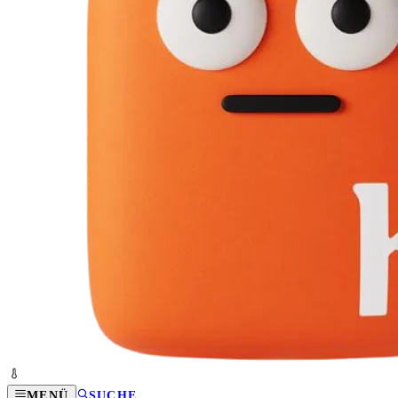
MENÜ
SUCHE