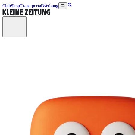
Club
Shop
Trauerportal
Werbung