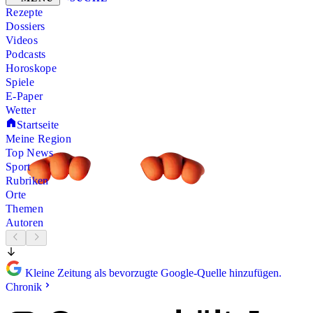
Rezepte
Dossiers
Videos
Podcasts
Horoskope
Spiele
E-Paper
Wetter
Startseite
Meine Region
Top News
Sport
Rubriken
Orte
Themen
Autoren
Kleine Zeitung als bevorzugte Google-Quelle hinzufügen.
Chronik