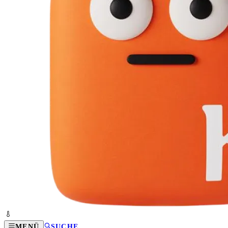
MENÜ
SUCHE