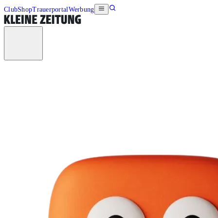
Club
Shop
Trauerportal
Werbung