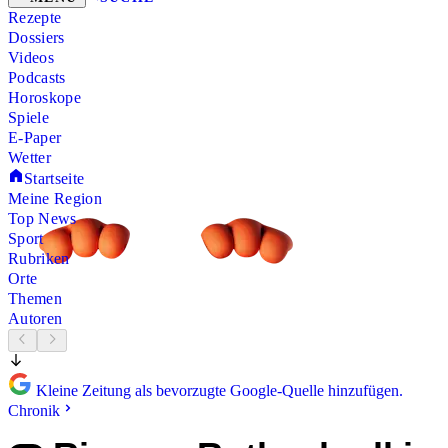
Rezepte
Dossiers
Videos
Podcasts
Horoskope
Spiele
E-Paper
Wetter
Startseite
Meine Region
Top News
Sport
Rubriken
Orte
Themen
Autoren
Kleine Zeitung als bevorzugte Google-Quelle hinzufügen.
Chronik