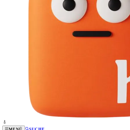
MENÜ
SUCHE