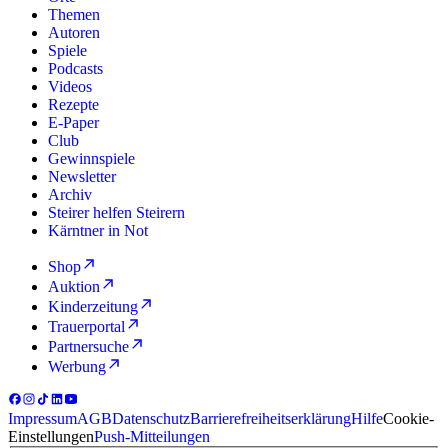
Themen
Autoren
Spiele
Podcasts
Videos
Rezepte
E-Paper
Club
Gewinnspiele
Newsletter
Archiv
Steirer helfen Steirern
Kärntner in Not
Shop
Auktion
Kinderzeitung
Trauerportal
Partnersuche
Werbung
Impressum
AGB
Datenschutz
Barrierefreiheitserklärung
Hilfe
Cookie-
Einstellungen
Push-Mitteilungen