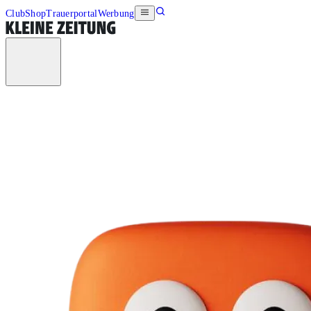
Club
Shop
Trauerportal
Werbung