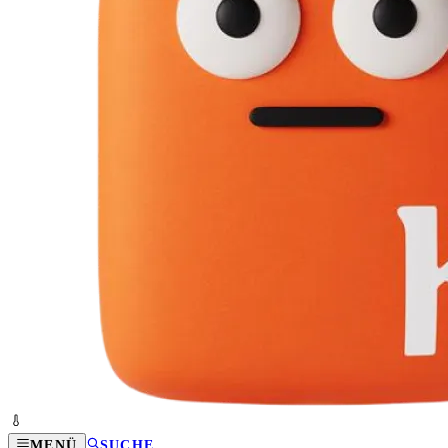
MENÜ
SUCHE