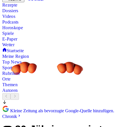
Rezepte
Dossiers
Videos
Podcasts
Horoskope
Spiele
E-Paper
Wetter
Startseite
Meine Region
Top News
Sport
Rubriken
Orte
Themen
Autoren
Kleine Zeitung als bevorzugte Google-Quelle hinzufügen.
Chronik