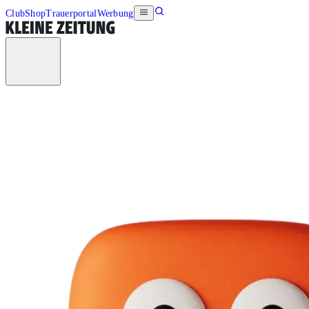
Club
Shop
Trauerportal
Werbung