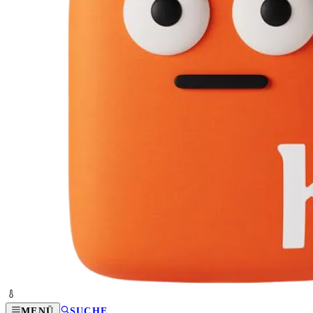
MENÜ
SUCHE