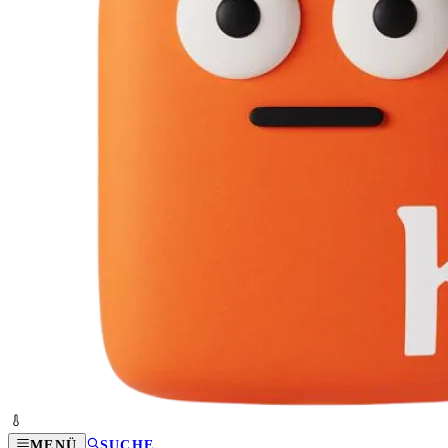
MENÜ
SUCHE