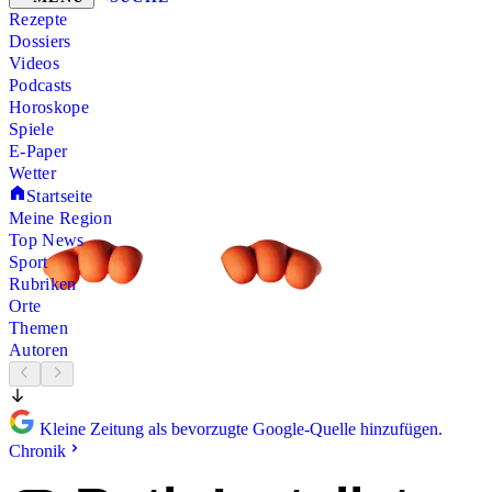
Rezepte
Dossiers
Videos
Podcasts
Horoskope
Spiele
E-Paper
Wetter
Startseite
Meine Region
Top News
Sport
Rubriken
Orte
Themen
Autoren
Kleine Zeitung als bevorzugte Google-Quelle hinzufügen.
Chronik