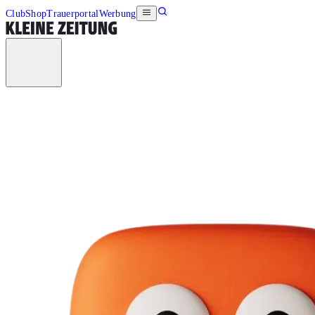
Club
Shop
Trauerportal
Werbung