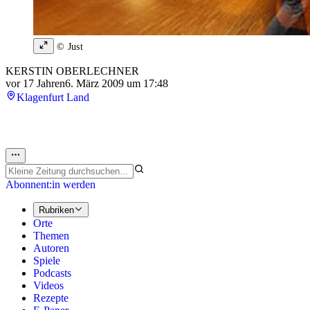
© Just
KERSTIN OBERLECHNER
vor 17 Jahren
6. März 2009 um 17:48
Klagenfurt Land
Abonnent:in werden
Rubriken
Orte
Themen
Autoren
Spiele
Podcasts
Videos
Rezepte