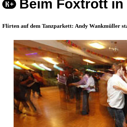
Beim Foxtrott i
Flirten auf dem Tanzparkett: Andy Wankmüller sta