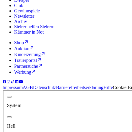
E-Paper
Club
Gewinnspiele
Newsletter
Archiv
Steirer helfen Steirern
Kärntner in Not
Shop
Auktion
Kinderzeitung
Trauerportal
Partnersuche
Werbung
Impressum
AGB
Datenschutz
Barrierefreiheitserklärung
Hilfe
Cookie-Ei
System
Hell