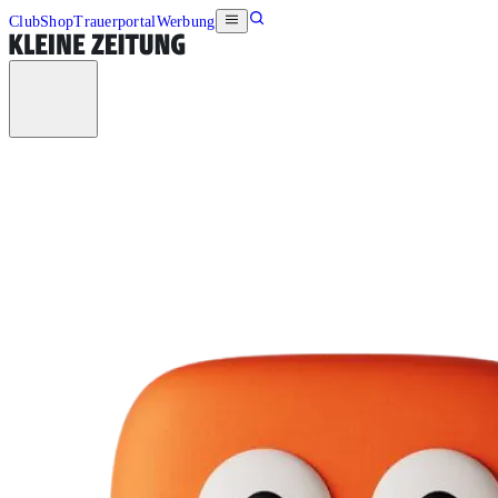
Club
Shop
Trauerportal
Werbung