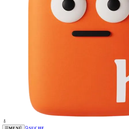
MENÜ
SUCHE