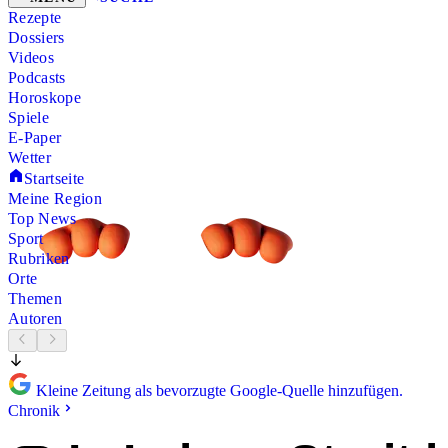
Rezepte
Dossiers
Videos
Podcasts
Horoskope
Spiele
E-Paper
Wetter
Startseite
Meine Region
Top News
Sport
Rubriken
Orte
Themen
Autoren
Kleine Zeitung als bevorzugte Google-Quelle hinzufügen.
Chronik